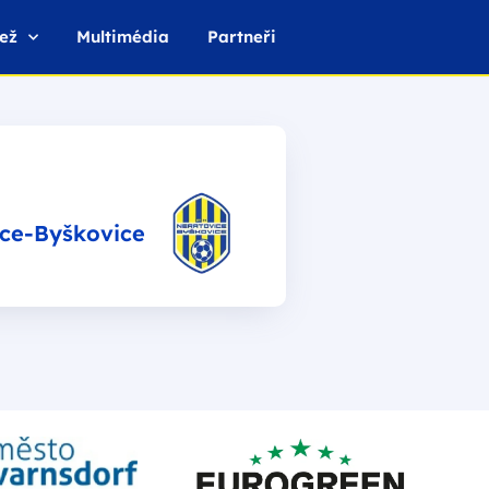
ež
Multimédia
Partneři
ce-Byškovice