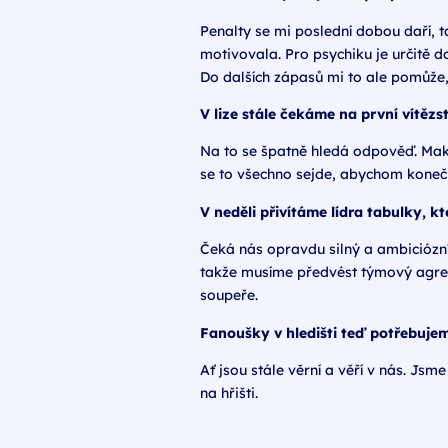
Penalty se mi poslední dobou daří, t
motivovala. Pro psychiku je určitě d
Do dalších zápasů mi to ale pomůže, t
V lize stále čekáme na první vítězst
Na to se špatně hledá odpověď. Makám
se to všechno sejde, abychom konečn
V neděli přivítáme lídra tabulky, k
Čeká nás opravdu silný a ambiciózní
takže musíme předvést týmový agresi
soupeře.
Fanoušky v hledišti teď potřebujeme
Ať jsou stále věrní a věří v nás. J
na hřišti.