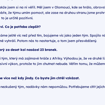
akže jsem si na ni věřil. Měl jsem v Olomouci, kde se hrálo, obro
obře, že týmu umím pomoct, ale zase na druhou stranu jsme prohrál
o je určitě pozitivní.
ví. Co je potřeba zlepšit?
e ještě víc než před tím, bojujeme víc jako jeden tým. Spojilo ná
ě vyhráli. Potom nás to nastartuje, o tom jsem přesvědčený.
terý za deset kol nasázel 23 branek.
 tým, který má zajímavé hráče z Afriky. Výhodou je, že ve druhé 
vní výkon, protože to jim chutnat nebude. Věřím tomu, že můžeme
 více než kdy jindy. Co byste jim chtěl vzkázat.
sme nezkušený tým, nadávky nám nepomůžou. Potřebujeme cítit jejic