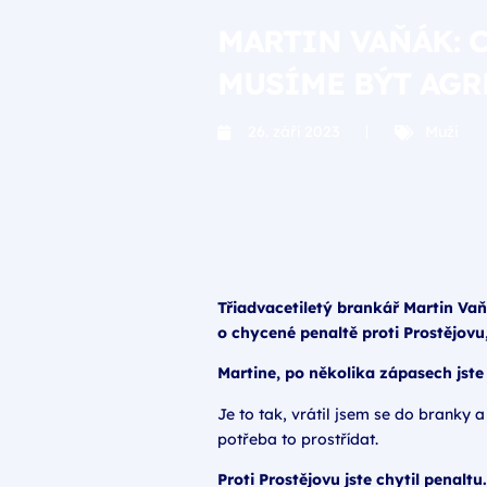
MARTIN VAŇÁK: 
MUSÍME BÝT AGR
26. září 2023
Muži
Třiadvacetiletý brankář Martin Vaň
o chycené penaltě proti Prostějov
Martine, po několika zápasech jste
Je to tak, vrátil jsem se do branky 
potřeba to prostřídat.
Proti Prostějovu jste chytil penaltu