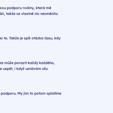
vskou podporu rodiny, která mě
i, takže se vlastně nic nezměnilo.
s to. Takže je spíš otázka času, kdy
lize může porazit každý každého,
 uspět, i když uznávám sílu
h podporu. My jim to potom splatíme