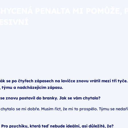
CHYCENÁ PENALTA MI POMŮŽE, 
ESIVNÍ
ák se po čtyřech zápasech na lavičce znovu vrátil mezi tři tyč
u, týmu a nadcházejícím zápasu.
 se znovu postavil do branky. Jak se vám chytalo?
a chytalo se mi dobře. Musím říct, že mi to prospělo. Týmu se nedař
. Pro psychiku, která teď nebude ideální, asi důležité, že?