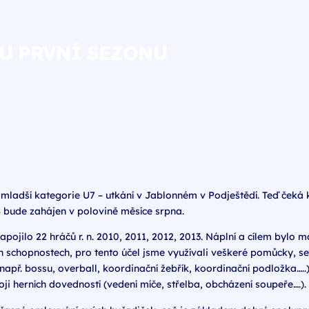
U PRVNÍ SEZONU
nejmladší kategorie U7 – utkání v Jablonném v Podještědí. Teď čeká
 bude zahájen v polovině měsíce srpna.
apojilo 22 hráčů r. n. 2010, 2011, 2012, 2013. Náplní a cílem bylo 
ch schopnostech, pro tento účel jsme využívali veškeré pomůcky, s
např. bossu, overball, koordinační žebřík, koordinační podložka…..
ji herních dovedností (vedení míče, střelba, obcházení soupeře….).