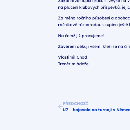
Zákonní zástupci hráčů si zvykli na
na placení klubových příspěvků, jej
Za mého ročního působení a obohacen
ročníkově různorodou skupinu ještě l
Na čemž již pracujeme!
Závěrem děkuji všem, kteří se na činn
Vlastimil Chod
Trenér mládeže
PŘEDCHOZÍ
U7 – bojovala na turnaji v Něme