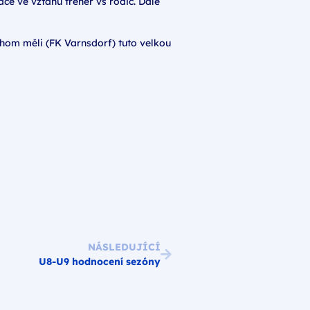
ce ve vztahu trenér vs rodič. Dále
chom měli (FK Varnsdorf) tuto velkou
NÁSLEDUJÍCÍ
U8-U9 hodnocení sezóny