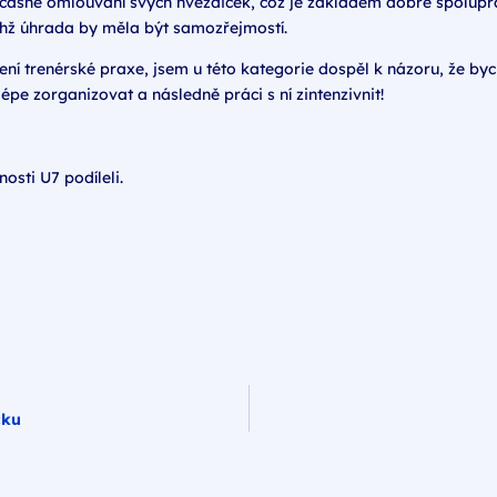
 včasné omlouvání svých hvězdiček, což je základem dobré spoluprá
ichž úhrada by měla být samozřejmostí.
í trenérské praxe, jsem u této kategorie dospěl k názoru, že by
épe zorganizovat a následně práci s ní zintenzivnit!
osti U7 podíleli.
cku