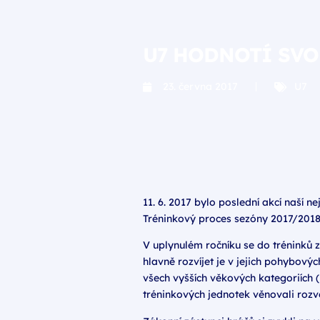
U7 HODNOTÍ SVO
23. června 2017
U7
11. 6. 2017 bylo poslední akcí naší 
Tréninkový proces sezóny 2017/2018
V uplynulém ročníku se do tréninků z
hlavně rozvíjet je v jejich pohybový
všech vyšších věkových kategoriích (
tréninkových jednotek věnovali rozvo