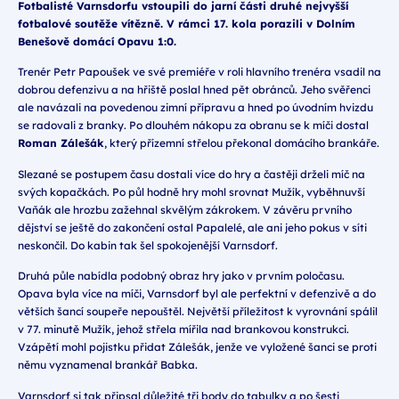
Fotbalisté Varnsdorfu vstoupili do jarní části druhé nejvyšší
fotbalové soutěže vítězně. V rámci 17. kola porazili v Dolním
Benešově domácí Opavu 1:0.
Trenér Petr Papoušek ve své premiéře v roli hlavního trenéra vsadil na
dobrou defenzivu a na hřiště poslal hned pět obránců. Jeho svěřenci
ale navázali na povedenou zimní přípravu a hned po úvodním hvizdu
se radovali z branky. Po dlouhém nákopu za obranu se k míči dostal
Roman Zálešák
, který přízemní střelou překonal domácího brankáře.
Slezané se postupem času dostali více do hry a častěji drželi míč na
svých kopačkách. Po půl hodně hry mohl srovnat Mužík, vyběhnuvší
Vaňák ale hrozbu zažehnal skvělým zákrokem. V závěru prvního
dějství se ještě do zakončení ostal Papalelé, ale ani jeho pokus v síti
neskončil. Do kabin tak šel spokojenější Varnsdorf.
Druhá půle nabídla podobný obraz hry jako v prvním poločasu.
Opava byla více na míči, Varnsdorf byl ale perfektní v defenzivě a do
větších šancí soupeře nepouštěl. Největší příležitost k vyrovnání spálil
v 77. minutě Mužík, jehož střela mířila nad brankovou konstrukci.
Vzápětí mohl pojistku přidat Zálešák, jenže ve vyložené šanci se proti
němu vyznamenal brankář Babka.
Varnsdorf si tak připsal důležité tři body do tabulky a po šesti