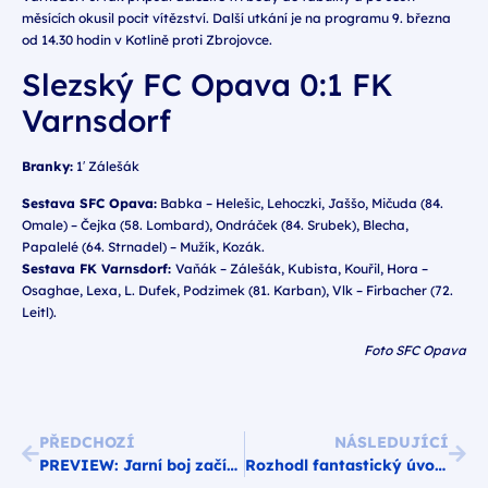
měsících okusil pocit vítězství. Další utkání je na programu 9. března
od 14.30 hodin v Kotlině proti Zbrojovce.
Slezský FC Opava 0:1 FK
Varnsdorf
Branky:
1′ Zálešák
Sestava SFC Opava:
Babka – Helešic, Lehoczki, Jaššo, Mičuda (84.
Omale) – Čejka (58. Lombard), Ondráček (84. Srubek), Blecha,
Papalelé (64. Strnadel) – Mužík, Kozák.
Sestava FK Varnsdorf:
Vaňák – Zálešák, Kubista, Kouřil, Hora –
Osaghae, Lexa, L. Dufek, Podzimek (81. Karban), Vlk – Firbacher (72.
Leitl).
Foto SFC Opava
PŘEDCHOZÍ
NÁSLEDUJÍCÍ
PREVIEW: Jarní boj začíná, Varnsdorf čeká Opava
Rozhodl fantastický úvod. Kluci ukázali srdce