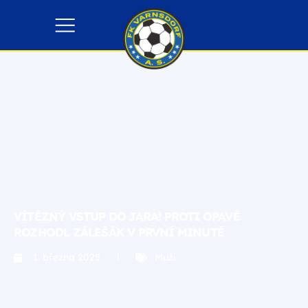
VÍTĚZNÝ VSTUP DO JARA! PROTI OPAVĚ
ROZHODL ZÁLEŠÁK V PRVNÍ MINUTĚ
1. března 2025
Muži