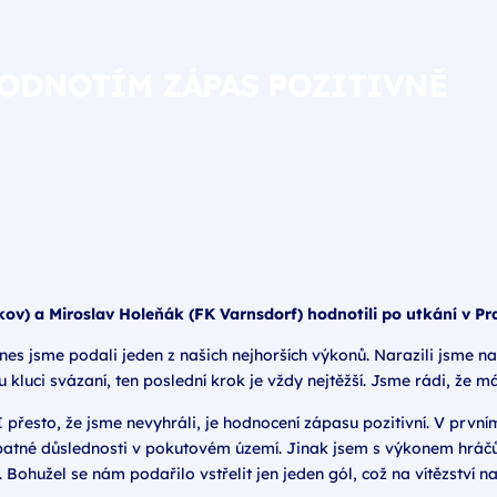
HODNOTÍM ZÁPAS POZITIVNĚ
žkov) a Miroslav Holeňák (FK Varnsdorf) hodnotili po utkání v P
es jsme podali jeden z našich nejhorších výkonů. Narazili jsme na 
u kluci svázaní, ten poslední krok je vždy nejtěžší. Jsme rádi, že 
 přesto, že jsme nevyhráli, je hodnocení zápasu pozitivní. V prvn
patné důslednosti v pokutovém území. Jinak jsem s výkonem hráč
 Bohužel se nám podařilo vstřelit jen jeden gól, což na vítězství n