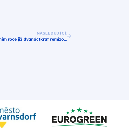
NÁSLEDUJÍCÍ
Statistika: FK Varnsdorf v letošním roce již dvanáctkrát remízoval