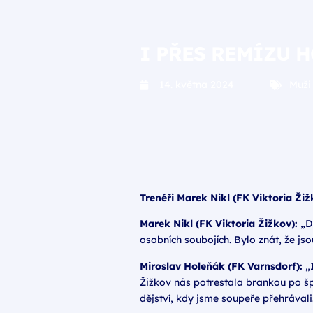
I PŘES REMÍZU 
14. května 2024
Muži
Trenéři Marek Nikl (FK Viktoria Ži
Marek Nikl (FK Viktoria Žižkov):
„Dn
osobních soubojích. Bylo znát, že jso
Miroslav Holeňák (FK Varnsdorf):
„I
Žižkov nás potrestala brankou po š
dějství, kdy jsme soupeře přehrávali.