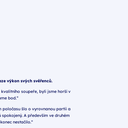
raze výkon svých svěřenců.
kvalitního soupeře, byli jsme horší v
máme bod.“
ím poločasu šlo o vyrovnanou partii a
ů spokojený. A především ve druhém
akonec nestačilo.“